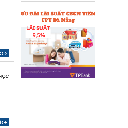
ết
 HỌC
ết