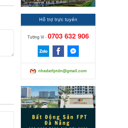
Hỗ trợ trực tuyến
0703 632 906
Tường Vi -
nhadatfptdn@gmail.com