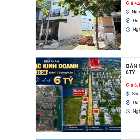
Giá 4.2
Nam
Đô
Ngà
BÁN 
6TỶ
Giá 6.1
Sho
Đô
Ngà