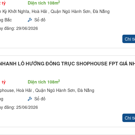
2
 tỷ
Diện tích 108m
 Kỳ Khởi Nghĩa, Hoà Hải , Quận Ngũ Hành Sơn, Đà Nẵng
ng Bắc
Sổ đỏ
y đăng: 29/06/2026
Chi ti
NHANH LÔ HƯỚNG ĐÔNG TRỤC SHOPHOUSE FPT GIÁ N
2
 tỷ
Diện tích 108m
phouse, Hoà Hải , Quận Ngũ Hành Sơn, Đà Nẵng
ng
Sổ đỏ
y đăng: 25/06/2026
Chi ti