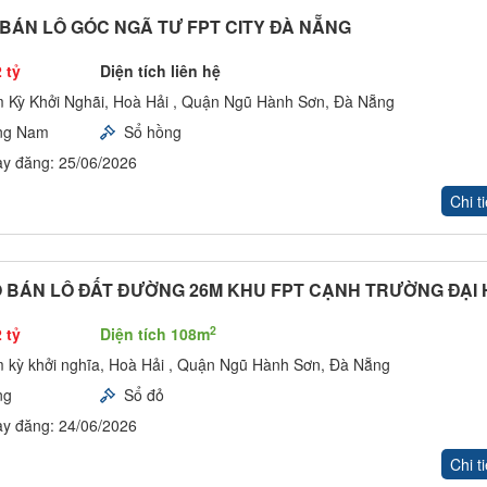
BÁN LÔ GÓC NGÃ TƯ FPT CITY ĐÀ NẴNG
 tỷ
Diện tích liên hệ
 Kỳ Khởi Nghãi, Hoà Hải , Quận Ngũ Hành Sơn, Đà Nẵng
ng Nam
Sổ hồng
y đăng: 25/06/2026
Chi ti
 BÁN LÔ ĐẤT ĐƯỜNG 26M KHU FPT CẠNH TRƯỜNG ĐẠI
2
 tỷ
Diện tích 108m
 kỳ khởi nghĩa, Hoà Hải , Quận Ngũ Hành Sơn, Đà Nẵng
ng
Sổ đỏ
y đăng: 24/06/2026
Chi ti