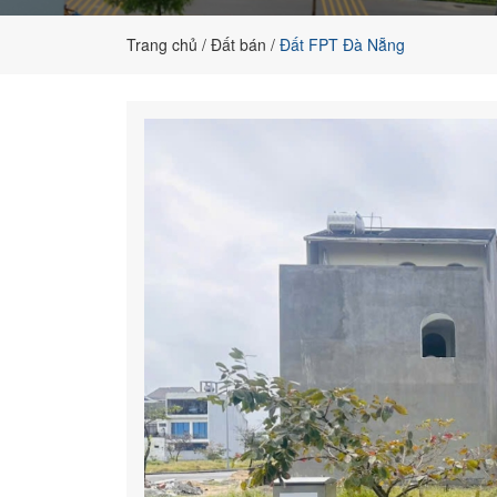
cho
khách
Trang chủ
Đất bán
Đất FPT Đà Nẵng
hàng