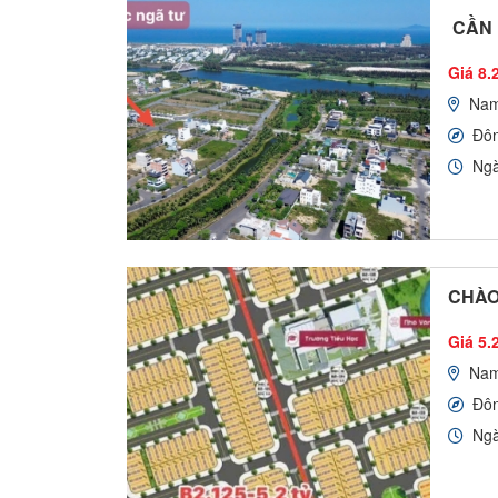
CẦN 
Giá 8.2
Nam
Đô
Ngà
CHÀO
Giá 5.2
Nam
Đô
Ngà