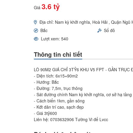
3.6 tỷ
Giá
Địa chỉ: Nam kỳ khởi nghĩa, Hoà Hải , Quận Ngũ
Bắc
Sổ đỏ
Lượt xem: 540
Thông tin chi tiết
LÔ 90M2 GIÁ CHỈ 3TỶ6 KHU V5 FPT - GẦN TRỤC
- Diện tích: 6x15=90m2
- Hướng: Bắc
- Đường: 7,5m, trục thông
- Sát đường chính Nam kỳ khởi nghĩa, cơ sở hạ tầng
- Cách biển 1km, gần sông
- Kđt dân trí cao, sạch đẹp
- Giá 3tỷ600
Liên hệ: 0703632906 Tường Vi để Lvcc