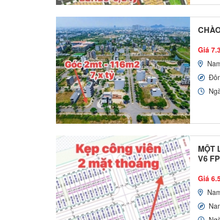
CHÀO
Giá 7.3
Nam
Đô
Ngà
MỘT 
V6 F
Giá 6.5
Nam
Na
Ngà