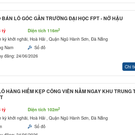
 BÁN LÔ GÓC GẦN TRƯỜNG ĐẠI HỌC FPT - NỞ HẬU
2
 tỷ
Diện tích 116m
 kỳ khởi nghãi, Hoà Hải , Quận Ngũ Hành Sơn, Đà Nẵng
ng Nam
Sổ đỏ
y đăng: 24/06/2026
Chi ti
LÔ HÀNG HIẾM KẸP CÔNG VIÊN NẰM NGAY KHU TRUNG 
PT
2
 tỷ
Diện tích 102m
 kỳ khởi nghãi, Hoà Hải , Quận Ngũ Hành Sơn, Đà Nẵng
m
Sổ đỏ
y đăng: 24/06/2026