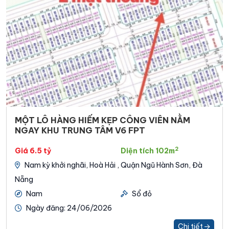
MỘT LÔ HÀNG HIẾM KẸP CÔNG VIÊN NẰM
NGAY KHU TRUNG TÂM V6 FPT
2
Giá 6.5 tỷ
Diện tích 102m
Nam kỳ khởi nghãi, Hoà Hải , Quận Ngũ Hành Sơn, Đà
Nẵng
Nam
Sổ đỏ
Ngày đăng: 24/06/2026
Chi tiết