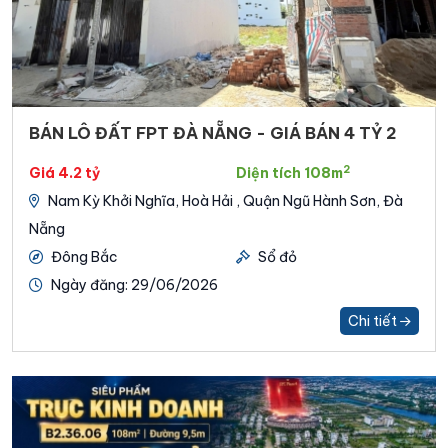
BÁN LÔ ĐẤT FPT ĐÀ NẴNG - GIÁ BÁN 4 TỶ 2
2
Giá 4.2 tỷ
Diện tích 108m
Nam Kỳ Khởi Nghĩa, Hoà Hải , Quận Ngũ Hành Sơn, Đà
Nẵng
Đông Bắc
Sổ đỏ
Ngày đăng: 29/06/2026
Chi tiết