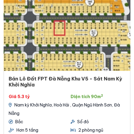
Bán Lô Đất FPT Đà Nẵng Khu V5 - Sát Nam Kỳ
Khởi Nghĩa
2
Giá 5.3 tỷ
Diện tích 90m
Nam kỳ Khởi Nghĩa, Hoà Hải , Quận Ngũ Hành Sơn, Đà
Nẵng
Bắc
Sổ đỏ
Hơn 5 tầng
2 phòng ngủ