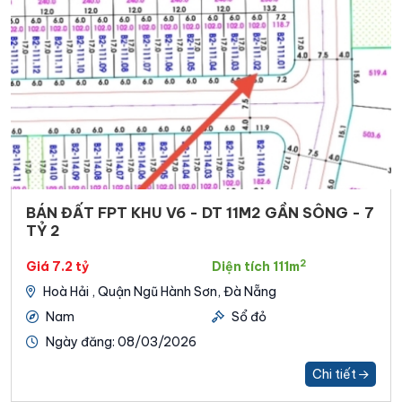
BÁN ĐẤT FPT KHU V6 - DT 11M2 GẦN SÔNG - 7
TỶ 2
2
Giá 7.2 tỷ
Diện tích 111m
Hoà Hải , Quận Ngũ Hành Sơn, Đà Nẵng
Nam
Sổ đỏ
Ngày đăng: 08/03/2026
Chi tiết