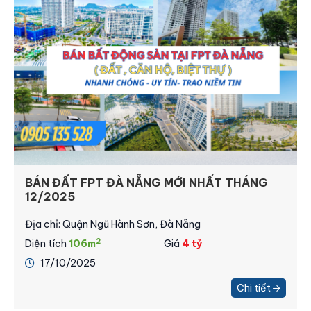
BÁN LÔ ĐẤT SHOPHOUSE TRỤC ĐƯỜNG
KINH DOANH ĐẸP NHẤT TẠI FPT ĐÀ NẴNG
Địa chỉ: Quận Ngũ Hành Sơn, Đà Nẵng
2
Diện tích
108m
Giá
6.98 tỷ
23/09/2025
Chi tiết