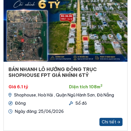
BÁN NHANH LÔ HƯỚNG ĐÔNG TRỤC
SHOPHOUSE FPT GIÁ NHỈNH 6TỶ
2
Giá 6.1 tỷ
Diện tích 108m
Shophouse, Hoà Hải , Quận Ngũ Hành Sơn, Đà Nẵng
Đông
Sổ đỏ
Ngày đăng: 25/06/2026
Chi tiết