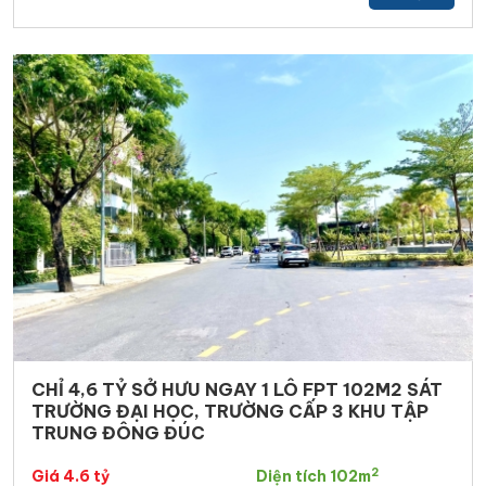
CHỈ 4,6 TỶ SỞ HƯU NGAY 1 LÔ FPT 102M2 SÁT
TRƯỜNG ĐẠI HỌC, TRƯỜNG CẤP 3 KHU TẬP
TRUNG ĐÔNG ĐÚC
2
Giá 4.6 tỷ
Diện tích 102m