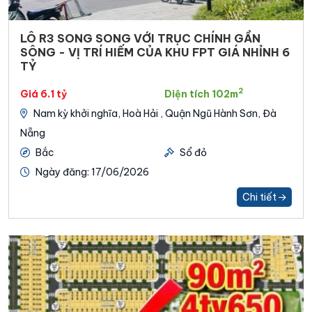
LÔ R3 SONG SONG VỚI TRỤC CHÍNH GẦN
SÔNG - VỊ TRÍ HIẾM CỦA KHU FPT GIÁ NHỈNH 6
TỶ
2
Giá 6.1 tỷ
Diện tích 102m
Nam kỳ khởi nghĩa, Hoà Hải , Quận Ngũ Hành Sơn, Đà
Nẵng
Bắc
Sổ đỏ
Ngày đăng: 17/06/2026
Chi tiết
NHẬN BÁO GIÁ FPT MỚI NHẤT