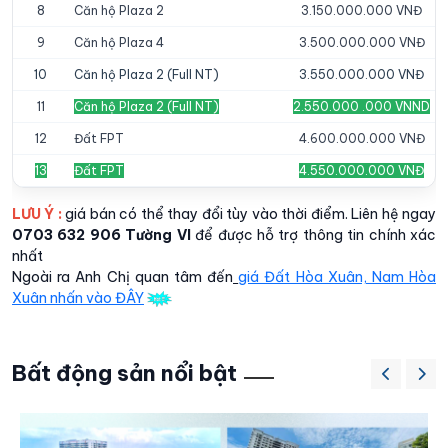
8
Căn hộ Plaza 2
3.150.000.000 VNĐ
9
Căn hộ Plaza 4
3.500.000.000 VNĐ
10
Căn hộ Plaza 2 (Full NT)
3.550.000.000 VNĐ
11
Căn hộ Plaza 2 (Full NT)
2.550.000 .000 VNND
12
Đất FPT
4.600.000.000 VNĐ
13
Đất FPT
4.550.000.000 VNĐ
LƯU Ý :
giá bán có thể thay đổi tùy vào thời điểm. Liên hệ ngay
0703 632 906 Tường VI
để được hỗ trợ thông tin chính xác
nhất
Ngoài ra Anh Chị quan tâm đến
giá Đất Hòa Xuân, Nam Hòa
Xuân nhấn vào ĐÂY
Bất động sản nổi bật