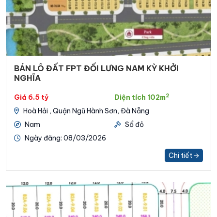
BÁN LÔ ĐẤT FPT ĐỐI LƯNG NAM KỲ KHỞI
NGHĨA
2
Giá 6.5 tỷ
Diện tích 102m
Hoà Hải , Quận Ngũ Hành Sơn, Đà Nẵng
Nam
Sổ đỏ
Ngày đăng: 08/03/2026
Chi tiết