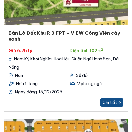
Bán Lô Đất Khu R 3 FPT - VIEW Công Viên cây
xanh
2
Giá 6.25 tỷ
Diện tích 102m
Nam Kỳ Khởi Nghĩa, Hoà Hải , Quận Ngũ Hành Sơn, Đà
Nẵng
Nam
Sổ đỏ
Hơn 5 tầng
2 phòng ngủ
Ngày đăng: 15/12/2025
Chi tiết