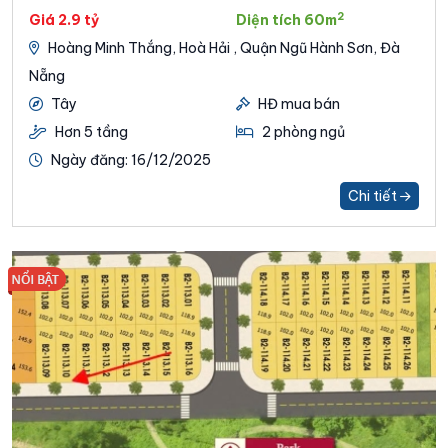
2
Giá 2.9 tỷ
Diện tích 60m
Hoàng Minh Thắng, Hoà Hải , Quận Ngũ Hành Sơn, Đà
Nẵng
Tây
HĐ mua bán
Hơn 5 tầng
2 phòng ngủ
Ngày đăng: 16/12/2025
Chi tiết