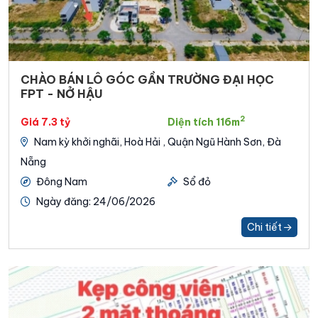
CHÀO BÁN LÔ GÓC GẦN TRƯỜNG ĐẠI HỌC
FPT - NỞ HẬU
2
Giá 7.3 tỷ
Diện tích 116m
Nam kỳ khởi nghãi, Hoà Hải , Quận Ngũ Hành Sơn, Đà
Nẵng
Đông Nam
Sổ đỏ
Ngày đăng: 24/06/2026
Chi tiết