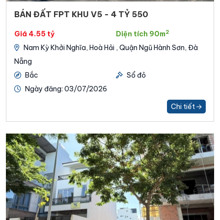
BÁN ĐẤT FPT KHU V5 - 4 TỶ 550
2
Giá 4.55 tỷ
Diện tích 90m
Nam Kỳ Khởi Nghĩa, Hoà Hải , Quận Ngũ Hành Sơn, Đà
Nẵng
Bắc
Sổ đỏ
Ngày đăng: 03/07/2026
Chi tiết