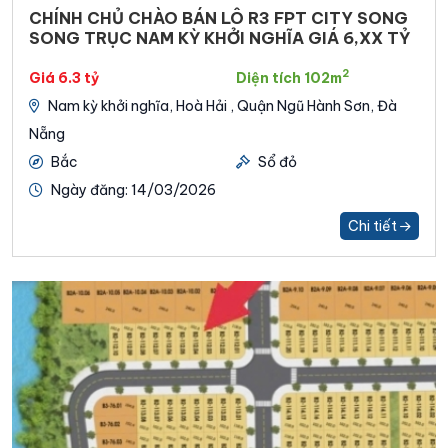
CHÍNH CHỦ CHÀO BÁN LÔ R3 FPT CITY SONG
SONG TRỤC NAM KỲ KHỞI NGHĨA GIÁ 6,XX TỶ
2
Giá 6.3 tỷ
Diện tích 102m
Nam kỳ khởi nghĩa, Hoà Hải , Quận Ngũ Hành Sơn, Đà
Nẵng
Bắc
Sổ đỏ
Ngày đăng: 14/03/2026
Chi tiết