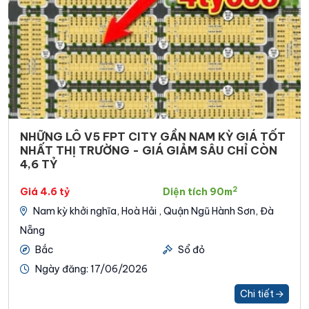
Nhận thêm thông tin về giá bán
Căn Hộ Và Đất Nền
FPT
giá tốt
tại FPT Đà Nẵng. Nhận Mua Bán Ký Gửi
ĐẤT NỀN
,
CĂN HỘ
FPT PLAZA
1
,
2
,
3
TẠI ĐÂY
!
( Đã hỗ trợ hơn
1.500 khách hàng
tìm được sản
phẩm phù hợp tại Đà Nẵng )
NHỮNG LÔ V5 FPT CITY GẦN NAM KỲ GIÁ TỐT
NHẤT THỊ TRƯỜNG - GIÁ GIẢM SÂU CHỈ CÒN
4,6 TỶ
2
Giá 4.6 tỷ
Diện tích 90m
Nam kỳ khởi nghĩa, Hoà Hải , Quận Ngũ Hành Sơn, Đà
Nẵng
Bắc
Sổ đỏ
Ngày đăng: 17/06/2026
0703 632 906
Chi tiết