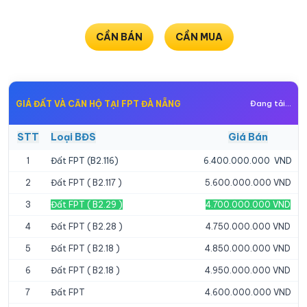
khách
hàng
CẦN BÁN
CẦN MUA
Đang tải...
GIÁ ĐẤT VÀ CĂN HỘ TẠI FPT ĐÀ NẴNG
STT
Loại BĐS
Giá Bán
1
Đất FPT (B2.116)
6.400.000.000 VND
2
Đất FPT ( B2.117 )
5.600.000.000 VND
3
Đất FPT ( B2.29 )
4.700.000.000 VND
4
Đất FPT ( B2.28 )
4.750.000.000 VND
5
Đất FPT ( B2.18 )
4.850.000.000 VND
6
Đất FPT ( B2.18 )
4.950.000.000 VND
7
Đất FPT
4.600.000.000 VND