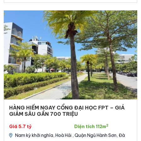
HÀNG HIẾM NGAY CỔNG ĐẠI HỌC FPT – GIÁ
GIẢM SÂU GẦN 700 TRIỆU
2
Giá 5.7 tỷ
Diện tích 112m
Nam kỳ khởi nghĩa, Hoà Hải , Quận Ngũ Hành Sơn, Đà