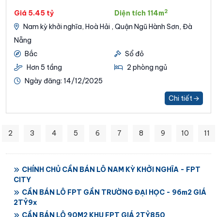
2
Giá 5.45 tỷ
Diện tích 114m
Nam kỳ khởi nghĩa, Hoà Hải , Quận Ngũ Hành Sơn, Đà
Nẵng
Bắc
Sổ đỏ
Hơn 5 tầng
2 phòng ngủ
Ngày đăng: 14/12/2025
Chi tiết
2
3
4
5
6
7
8
9
10
11
CHÍNH CHỦ CẦN BÁN LÔ NAM KỲ KHỞI NGHĨA - FPT
CITY
CẦN BÁN LÔ FPT GẦN TRƯỜNG ĐẠI HỌC - 96m2 GIÁ
2TỶ9x
CẦN BÁN LÔ 90M2 KHU FPT GIÁ 2TỶ850