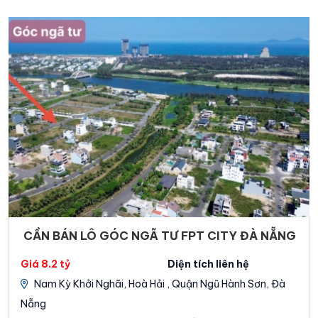
CẦN BÁN LÔ GÓC NGÃ TƯ FPT CITY ĐÀ NẴNG
Giá 8.2 tỷ
Diện tích liên hệ
Nam Kỳ Khởi Nghãi, Hoà Hải , Quận Ngũ Hành Sơn, Đà
Nẵng