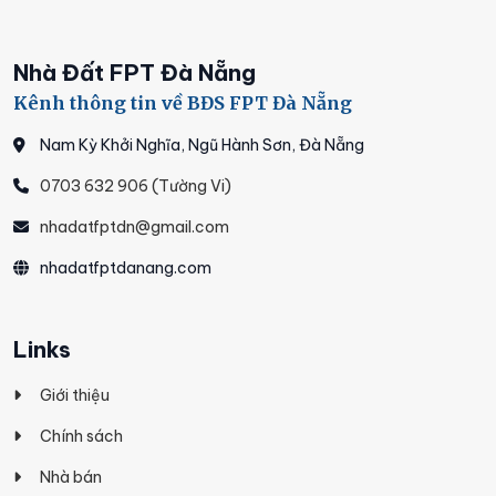
Nhà Đất FPT Đà Nẵng
Kênh thông tin về BĐS FPT Đà Nẵng
Nam Kỳ Khởi Nghĩa, Ngũ Hành Sơn, Đà Nẵng
0703 632 906 (Tường Vi)
nhadatfptdn@gmail.com
nhadatfptdanang.com
Links
Giới thiệu
Chính sách
Nhà bán