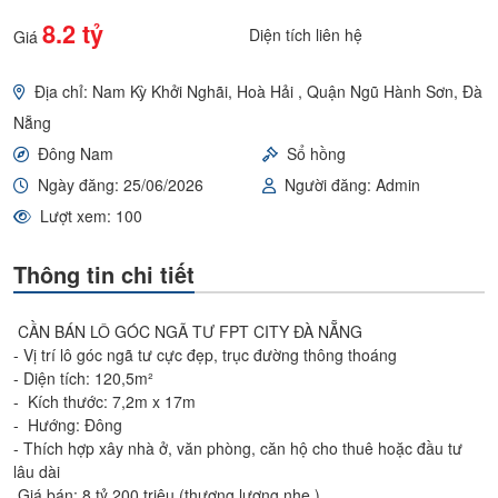
8.2 tỷ
Diện tích liên hệ
Giá
Địa chỉ: Nam Kỳ Khởi Nghãi, Hoà Hải , Quận Ngũ Hành Sơn, Đà
Nẵng
Đông Nam
Sổ hồng
Ngày đăng: 25/06/2026
Người đăng: Admin
Lượt xem: 100
Thông tin chi tiết
CẦN BÁN LÔ GÓC NGÃ TƯ FPT CITY ĐÀ NẴNG
- Vị trí lô góc ngã tư cực đẹp, trục đường thông thoáng
- Diện tích: 120,5m²
- Kích thước: 7,2m x 17m
- Hướng: Đông
- Thích hợp xây nhà ở, văn phòng, căn hộ cho thuê hoặc đầu tư
lâu dài
Giá bán: 8 tỷ 200 triệu (thương lượng nhẹ )