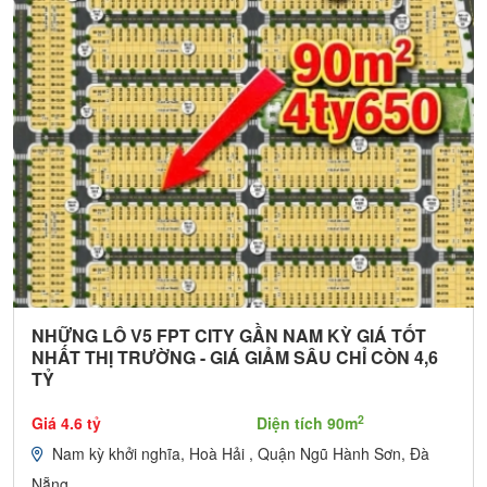
NHỮNG LÔ V5 FPT CITY GẦN NAM KỲ GIÁ TỐT
NHẤT THỊ TRƯỜNG - GIÁ GIẢM SÂU CHỈ CÒN 4,6
TỶ
2
Giá 4.6 tỷ
Diện tích 90m
Nam kỳ khởi nghĩa, Hoà Hải , Quận Ngũ Hành Sơn, Đà
Nẵng