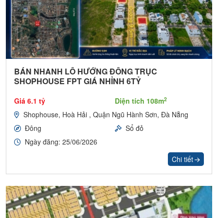
BÁN NHANH LÔ HƯỚNG ĐÔNG TRỤC
SHOPHOUSE FPT GIÁ NHỈNH 6TỶ
2
Giá 6.1 tỷ
Diện tích 108m
Shophouse, Hoà Hải , Quận Ngũ Hành Sơn, Đà Nẵng
Đông
Sổ đỏ
Ngày đăng: 25/06/2026
Chi tiết