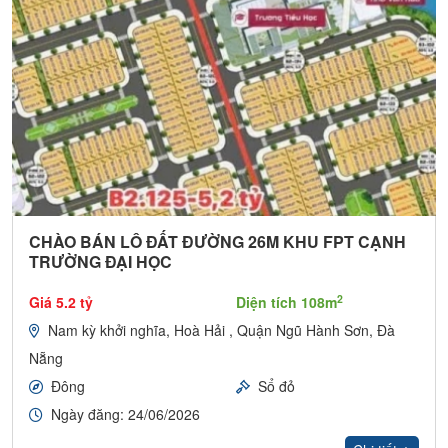
CHÀO BÁN LÔ ĐẤT ĐƯỜNG 26M KHU FPT CẠNH
TRƯỜNG ĐẠI HỌC
2
Giá 5.2 tỷ
Diện tích 108m
Nam kỳ khởi nghĩa, Hoà Hải , Quận Ngũ Hành Sơn, Đà
Nẵng
Đông
Sổ đỏ
Ngày đăng: 24/06/2026