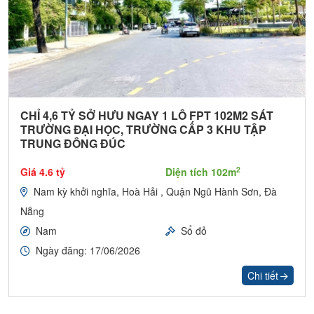
CHỈ 4,6 TỶ SỞ HƯU NGAY 1 LÔ FPT 102M2 SÁT
TRƯỜNG ĐẠI HỌC, TRƯỜNG CẤP 3 KHU TẬP
TRUNG ĐÔNG ĐÚC
2
Giá 4.6 tỷ
Diện tích 102m
Nam kỳ khởi nghĩa, Hoà Hải , Quận Ngũ Hành Sơn, Đà
Nẵng
Nam
Sổ đỏ
Ngày đăng: 17/06/2026
Chi tiết