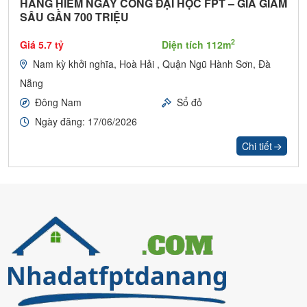
HÀNG HIẾM NGAY CỔNG ĐẠI HỌC FPT – GIÁ GIẢM
SÂU GẦN 700 TRIỆU
2
Giá 5.7 tỷ
Diện tích 112m
Nam kỳ khởi nghĩa, Hoà Hải , Quận Ngũ Hành Sơn, Đà
Nẵng
Đông Nam
Sổ đỏ
Ngày đăng: 17/06/2026
Chi tiết