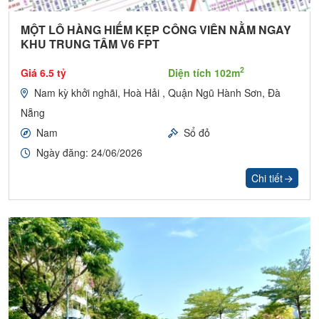
MỘT LÔ HÀNG HIẾM KẸP CÔNG VIÊN NẰM NGAY
KHU TRUNG TÂM V6 FPT
2
Giá 6.5 tỷ
Diện tích 102m
Nam kỳ khởi nghãi, Hoà Hải , Quận Ngũ Hành Sơn, Đà
Nẵng
Nam
Sổ đỏ
Ngày đăng: 24/06/2026
Chi tiết