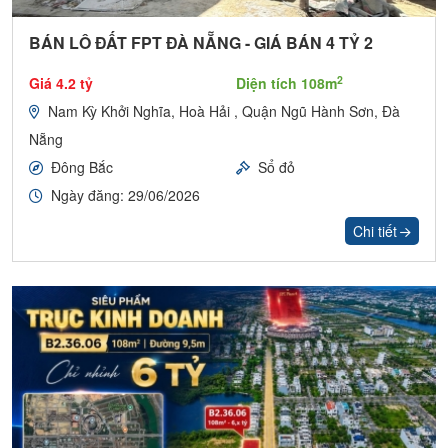
BÁN LÔ ĐẤT FPT ĐÀ NẴNG - GIÁ BÁN 4 TỶ 2
2
Giá 4.2 tỷ
Diện tích 108m
Nam Kỳ Khởi Nghĩa, Hoà Hải , Quận Ngũ Hành Sơn, Đà
Nẵng
Đông Bắc
Sổ đỏ
Ngày đăng: 29/06/2026
Chi tiết