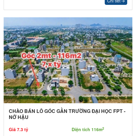
Chi tiết
CHÀO BÁN LÔ GÓC GẦN TRƯỜNG ĐẠI HỌC FPT -
NỞ HẬU
2
Giá 7.3 tỷ
Diện tích 116m