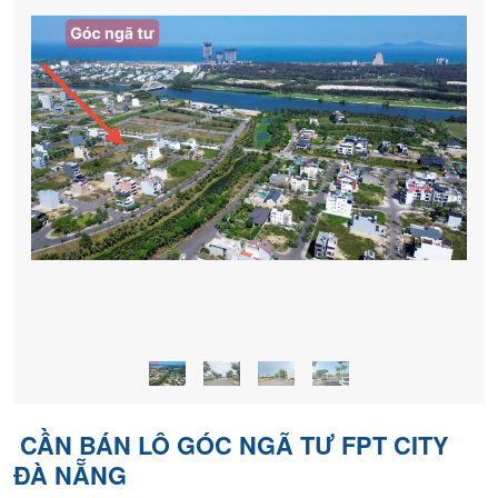
khách
hàng
CẦN BÁN LÔ GÓC NGÃ TƯ FPT CITY
ĐÀ NẴNG