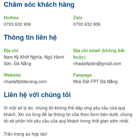
khách
Chăm sóc khách hàng
hàng
Hotline
Zalo
0703 632 906
0703 632 906
Thông tin liên hệ
Địa chỉ
Địa chỉ email (không bắt
Nam Kỳ Khởi Nghĩa, Ngũ Hành
buộc)
Sơn, Đà Nẵng
nhadatfptdn@gmail.com
Website
Fanpage
nhadatfptdanang.com
Nhà Đất FPT Đà Nẵng
Liên hệ với chúng tôi
Vì một số lý do, chúng tôi không thể đáp ứng yêu cầu của quý
khách. Xin vui lòng để lại thông tin của theo form bên dưới, chúng
tôi sẽ phản hồi yêu cầu của quý khách trong thời gian sớm nhất.
Trân trọng sự hợp tác!