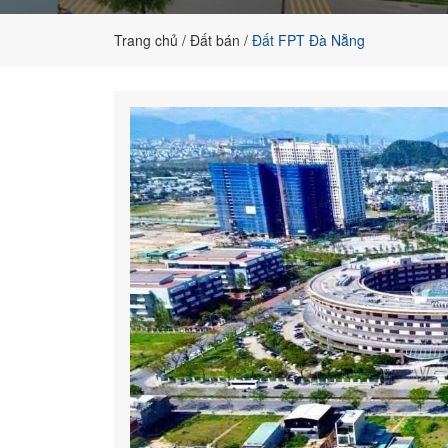
cho
khách
Trang chủ
Đất bán
Đất FPT Đà Nẵng
hàng