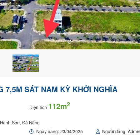
 7,5M SÁT NAM KỲ KHỞI NGHĨA
2
112m
Diện tích
ũ Hành Sơn, Đà Nẵng
Ngày đăng: 23/04/2025
Người đăng: Admi