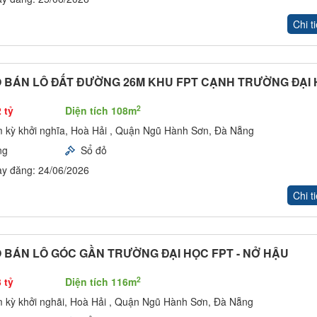
Chi ti
 BÁN LÔ ĐẤT ĐƯỜNG 26M KHU FPT CẠNH TRƯỜNG ĐẠI
2
 tỷ
Diện tích 108m
 kỳ khởi nghĩa, Hoà Hải , Quận Ngũ Hành Sơn, Đà Nẵng
ng
Sổ đỏ
y đăng: 24/06/2026
Chi ti
 BÁN LÔ GÓC GẦN TRƯỜNG ĐẠI HỌC FPT - NỞ HẬU
2
 tỷ
Diện tích 116m
 kỳ khởi nghãi, Hoà Hải , Quận Ngũ Hành Sơn, Đà Nẵng