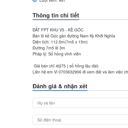
Lượt xem: 487
Thông tin chi tiết
ĐẤT FPT KHU V5 - KỀ GÓC
Bán lô kề Góc gần đường Nam Kỳ Khởi Nghĩa
Diện tích: 112.5m(7m5 x 15m)
Đường 7m5 lề 3m
Pháp lý: Sổ hồng vĩnh viễn
Giá bán chỉ 4tỷ75 ( sổ hồng lâu dài)
Liên hệ em Vi 0703632906 đi xem đất và làm việc ch
Đánh giá & nhận xét