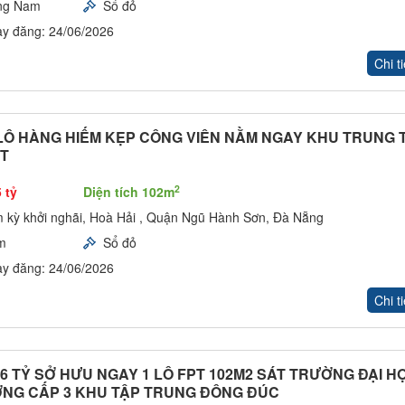
ng Nam
Sổ đỏ
y đăng: 24/06/2026
Chi ti
LÔ HÀNG HIẾM KẸP CÔNG VIÊN NẰM NGAY KHU TRUNG 
PT
2
 tỷ
Diện tích 102m
 kỳ khởi nghãi, Hoà Hải , Quận Ngũ Hành Sơn, Đà Nẵng
m
Sổ đỏ
y đăng: 24/06/2026
Chi ti
,6 TỶ SỞ HƯU NGAY 1 LÔ FPT 102M2 SÁT TRƯỜNG ĐẠI H
NG CẤP 3 KHU TẬP TRUNG ĐÔNG ĐÚC