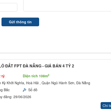
Ô ĐẤT FPT ĐÀ NẴNG - GIÁ BÁN 4 TỶ 2
2
 tỷ
Diện tích 108m
 Kỳ Khởi Nghĩa, Hoà Hải , Quận Ngũ Hành Sơn, Đà Nẵng
ng Bắc
Sổ đỏ
y đăng: 29/06/2026
Chi ti