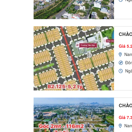
CHÀO
Giá 5.2
Nam
Đô
Ngà
CHÀO
Giá 7.3
Nam