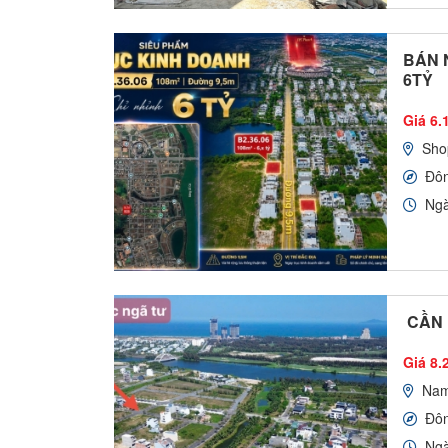
BÁN 
6TỶ
Giá 6.1
Sho
Đô
Ngà
CẦN 
Giá 8.2
Nam
Đô
Ngà