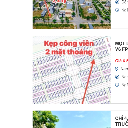
Đô
Ngà
MỘT 
V6 F
Giá 6.5
Nam
Na
Ngà
CHỈ 4
TRƯỜ