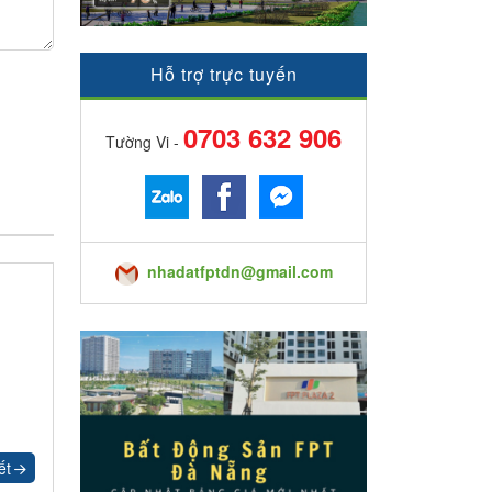
Hỗ trợ trực tuyến
0703 632 906
Tường Vi -
nhadatfptdn@gmail.com
ết