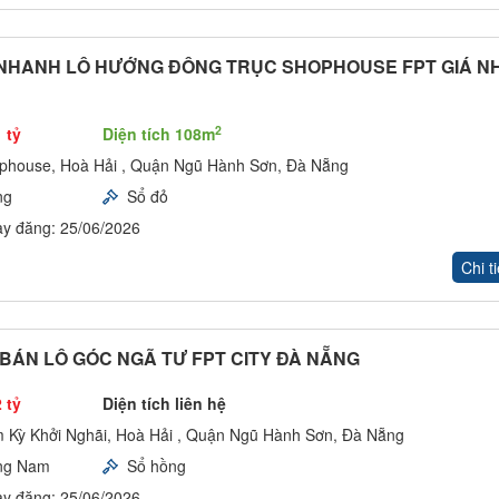
NHANH LÔ HƯỚNG ĐÔNG TRỤC SHOPHOUSE FPT GIÁ N
2
 tỷ
Diện tích 108m
phouse, Hoà Hải , Quận Ngũ Hành Sơn, Đà Nẵng
ng
Sổ đỏ
y đăng: 25/06/2026
Chi ti
BÁN LÔ GÓC NGÃ TƯ FPT CITY ĐÀ NẴNG
 tỷ
Diện tích liên hệ
 Kỳ Khởi Nghãi, Hoà Hải , Quận Ngũ Hành Sơn, Đà Nẵng
ng Nam
Sổ hồng
y đăng: 25/06/2026