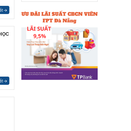
ết
 HỌC
ết