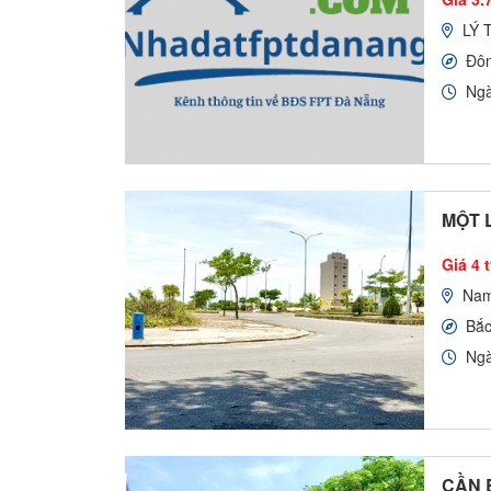
LÝ 
Đô
Ngà
MỘT L
Giá 4 
Nam
Bắ
Ngà
CẦN 