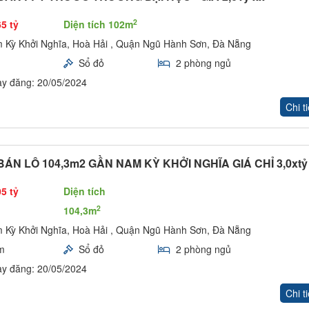
2
65 tỷ
Diện tích 102m
 Kỳ Khởi Nghĩa, Hoà Hải , Quận Ngũ Hành Sơn, Đà Nẵng
Sổ đỏ
2 phòng ngủ
y đăng: 20/05/2024
Chi ti
ÁN LÔ 104,3m2 GẦN NAM KỲ KHỞI NGHĨA GIÁ CHỈ 3,0xtỷ
05 tỷ
Diện tích
2
104,3m
 Kỳ Khởi Nghĩa, Hoà Hải , Quận Ngũ Hành Sơn, Đà Nẵng
m
Sổ đỏ
2 phòng ngủ
y đăng: 20/05/2024
Chi ti