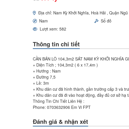
Địa chỉ: Nam Kỳ Khởi Nghĩa, Hoà Hải , Quận Ng
Nam
Sổ đỏ
Lượt xem: 582
Thông tin chi tiết
CẦN BÁN LÔ 104,3m2 SÁT NAM KỲ KHỞI NGHĨA GIÁ
+ Diện Tích ; 104,3m2 ( 6 x 17,4m )
+ Hướng : Nam
+ Đường 7,5
+ Lề: 3m
+ Khu dân cư đã hình thành, gần trường cấp 3 và tr
+ Khu dân cư đã đi vào hoạt động, đầy đủ cơ sở hạ tầng
Thông Tin Chi Tiết Liên Hệ :
Phone: 0703632906 Em Vi FPT
Đánh giá & nhận xét