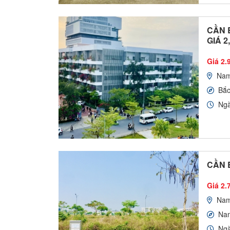
CẦN 
GIÁ 2
Giá 2.9
Nam
Bắ
Ngà
CẦN 
Giá 2.7
Nam
Na
Ngà