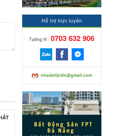
Hỗ trợ trực tuyến
0703 632 906
Tường Vi -
nhadatfptdn@gmail.com
THẤT