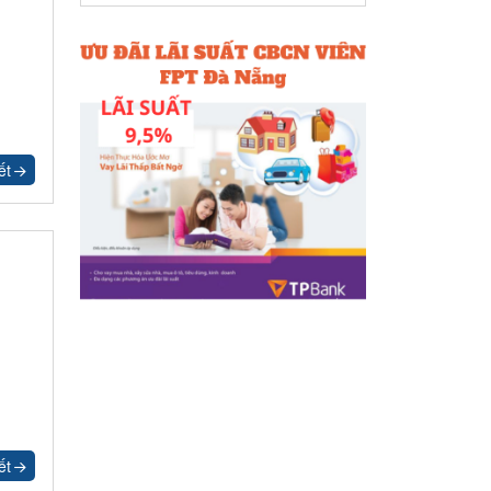
ết
ết