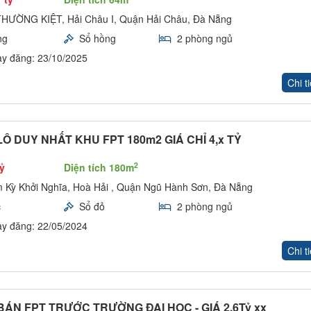
THƯỜNG KIỆT, Hải Châu I, Quận Hải Châu, Đà Nẵng
ng
Sổ hồng
2 phòng ngủ
y đăng: 23/10/2025
Chi ti
Ô DUY NHẤT KHU FPT 180m2 GIÁ CHỈ 4,x TỶ
2
tỷ
Diện tích 180m
 Kỳ Khởi Nghĩa, Hoà Hải , Quận Ngũ Hành Sơn, Đà Nẵng
c
Sổ đỏ
2 phòng ngủ
y đăng: 22/05/2024
Chi ti
BÁN FPT TRƯỚC TRƯỜNG ĐẠI HỌC - GIÁ 2,6Tỷ xx