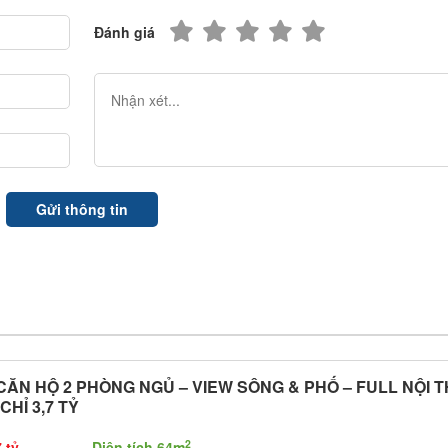
Đánh giá
CĂN HỘ 2 PHÒNG NGỦ – VIEW SÔNG & PHỐ – FULL NỘI 
 CHỈ 3,7 TỶ
2
 tỷ
Diện tích 64m