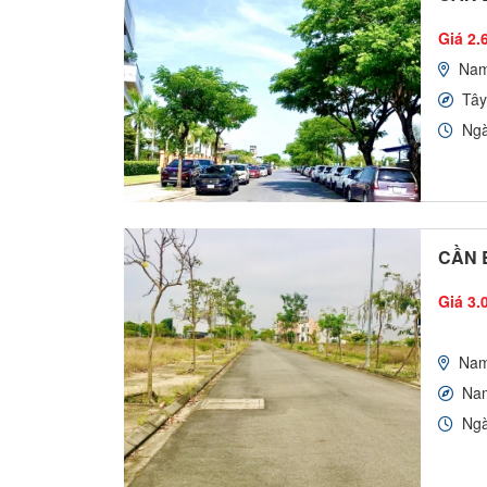
Giá 2.
Nam
Tây
Ngà
CẦN B
Giá 3.
Nam
Na
Ngà