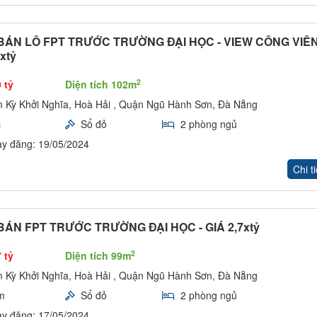
BÁN LÔ FPT TRƯỚC TRƯỜNG ĐẠI HỌC - VIEW CÔNG VIÊN
,xtỷ
2
 tỷ
Diện tích 102m
 Kỳ Khởi Nghĩa, Hoà Hải , Quận Ngũ Hành Sơn, Đà Nẵng
c
Sổ đỏ
2 phòng ngủ
y đăng: 19/05/2024
Chi ti
BÁN FPT TRƯỚC TRƯỜNG ĐẠI HỌC - GIÁ 2,7xtỷ
2
 tỷ
Diện tích 99m
 Kỳ Khởi Nghĩa, Hoà Hải , Quận Ngũ Hành Sơn, Đà Nẵng
m
Sổ đỏ
2 phòng ngủ
y đăng: 17/05/2024