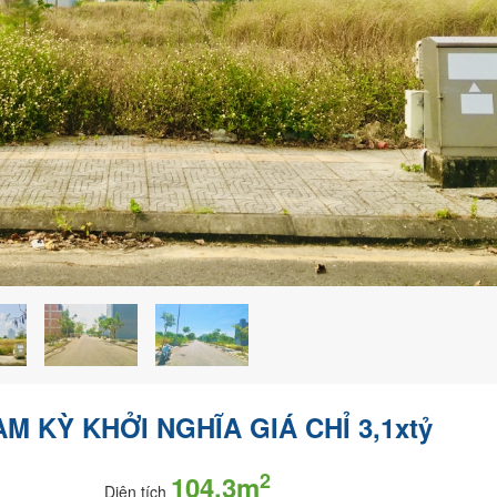
M KỲ KHỞI NGHĨA GIÁ CHỈ 3,1xtỷ
2
104,3m
Diện tích