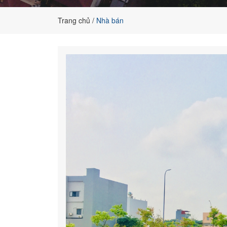
cho
khách
Trang chủ
Nhà bán
hàng