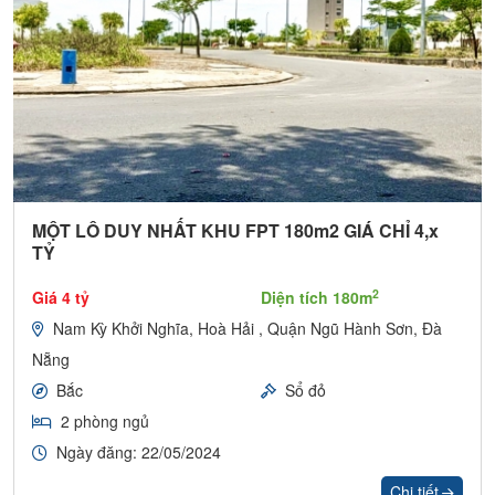
MỘT LÔ DUY NHẤT KHU FPT 180m2 GIÁ CHỈ 4,x
TỶ
2
Giá 4 tỷ
Diện tích 180m
Nam Kỳ Khởi Nghĩa, Hoà Hải , Quận Ngũ Hành Sơn, Đà
Nẵng
Bắc
Sổ đỏ
2 phòng ngủ
Ngày đăng: 22/05/2024
Chi tiết