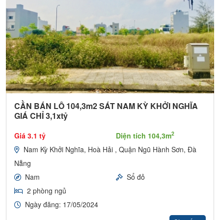
CẦN BÁN LÔ 104,3m2 SÁT NAM KỲ KHỞI NGHĨA
GIÁ CHỈ 3,1xtỷ
2
Giá 3.1 tỷ
Diện tích 104,3m
Nam Kỳ Khởi Nghĩa, Hoà Hải , Quận Ngũ Hành Sơn, Đà
Nẵng
Nam
Sổ đỏ
2 phòng ngủ
Ngày đăng: 17/05/2024