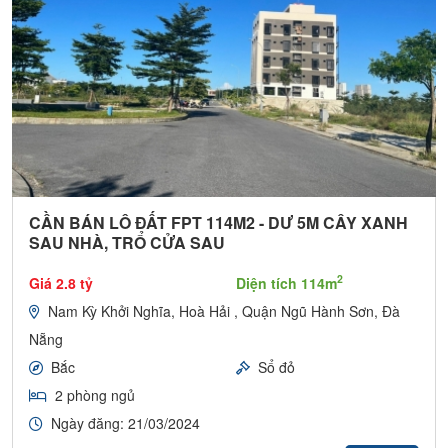
CẦN BÁN LÔ ĐẤT FPT 114M2 - DƯ 5M CÂY XANH
SAU NHÀ, TRỔ CỬA SAU
2
Giá 2.8 tỷ
Diện tích 114m
Nam Kỳ Khởi Nghĩa, Hoà Hải , Quận Ngũ Hành Sơn, Đà
Nẵng
Bắc
Sổ đỏ
2 phòng ngủ
Ngày đăng: 21/03/2024