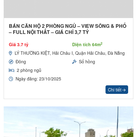
BÁN CĂN HỘ 2 PHÒNG NGỦ – VIEW SÔNG & PHỐ
– FULL NỘI THẤT – GIÁ CHỈ 3,7 TỶ
2
Giá 3.7 tỷ
Diện tích 64m
LÝ THƯỜNG KIỆT, Hải Châu I, Quận Hải Châu, Đà Nẵng
Đông
Sổ hồng
2 phòng ngủ
Ngày đăng: 23/10/2025
Chi tiết