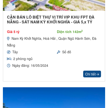
CẦN BÁN LÔ BIỆT THỰ VỊ TRÍ VIP KHU FPT ĐÀ
NẴNG - SÁT NAM KỲ KHỞI NGHĨA - GIÁ 5,x TỶ
2
Giá 5 tỷ
Diện tích 142m
Nam Kỳ Khởi Nghĩa, Hoà Hải , Quận Ngũ Hành Sơn, Đà
Nẵng
Tây
Sổ đỏ
2 phòng ngủ
Ngày đăng: 16/05/2024
Chi tiết