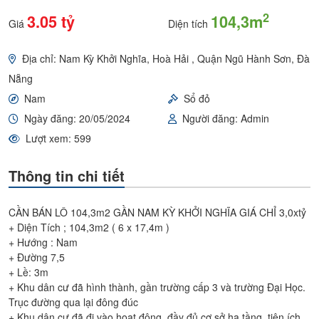
2
3.05 tỷ
104,3m
Giá
Diện tích
Địa chỉ: Nam Kỳ Khởi Nghĩa, Hoà Hải , Quận Ngũ Hành Sơn, Đà
Nẵng
Nam
Sổ đỏ
Ngày đăng: 20/05/2024
Người đăng: Admin
Lượt xem: 599
Thông tin chi tiết
CẦN BÁN LÔ 104,3m2 GẦN NAM KỲ KHỞI NGHĨA GIÁ CHỈ 3,0xtỷ
+ Diện Tích ; 104,3m2 ( 6 x 17,4m )
+ Hướng : Nam
+ Đường 7,5
+ Lề: 3m
+ Khu dân cư đã hình thành, gần trường cấp 3 và trường Đại Học.
Trục đường qua lại đông đúc
+ Khu dân cư đã đi vào hoạt động, đầy đủ cơ sở hạ tầng, tiện ích,