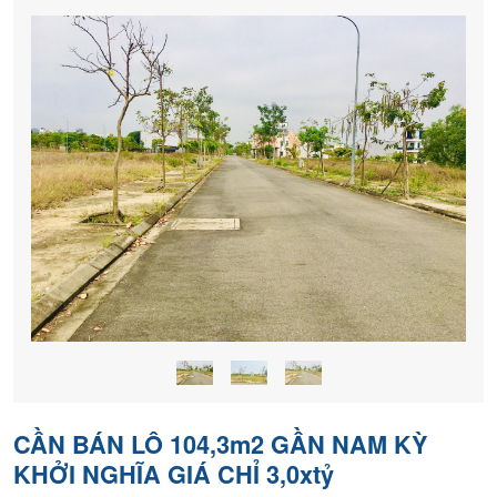
khách
hàng
CẦN BÁN LÔ 104,3m2 GẦN NAM KỲ
KHỞI NGHĨA GIÁ CHỈ 3,0xtỷ