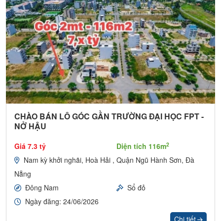
CHÀO BÁN LÔ GÓC GẦN TRƯỜNG ĐẠI HỌC FPT -
NỞ HẬU
2
Giá 7.3 tỷ
Diện tích 116m
Nam kỳ khởi nghãi, Hoà Hải , Quận Ngũ Hành Sơn, Đà
Nẵng
Đông Nam
Sổ đỏ
Ngày đăng: 24/06/2026
Chi tiết