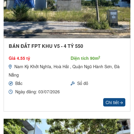
BÁN ĐẤT FPT KHU V5 - 4 TỶ 550
2
Giá 4.55 tỷ
Diện tích 90m
Nam Kỳ Khởi Nghĩa, Hoà Hải , Quận Ngũ Hành Sơn, Đà
Nẵng
Bắc
Sổ đỏ
Ngày đăng: 03/07/2026
Chi tiết