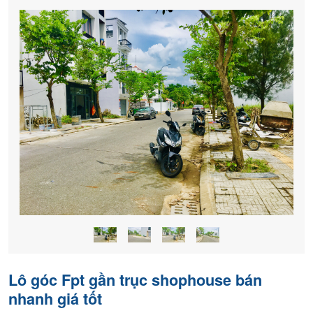
khách
hàng
Lô góc Fpt gần trục shophouse bán
nhanh giá tốt