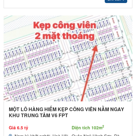
MỘT LÔ HÀNG HIẾM KẸP CÔNG VIÊN NẰM NGAY
KHU TRUNG TÂM V6 FPT
2
Giá 6.5 tỷ
Diện tích 102m
Nam kỳ khởi nghãi, Hoà Hải , Quận Ngũ Hành Sơn, Đà