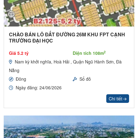
CHÀO BÁN LÔ ĐẤT ĐƯỜNG 26M KHU FPT CẠNH
TRƯỜNG ĐẠI HỌC
2
Giá 5.2 tỷ
Diện tích 108m
Nam kỳ khởi nghĩa, Hoà Hải , Quận Ngũ Hành Sơn, Đà
Nẵng
Đông
Sổ đỏ
Ngày đăng: 24/06/2026
Chi tiết