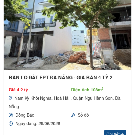
BÁN LÔ ĐẤT FPT ĐÀ NẴNG - GIÁ BÁN 4 TỶ 2
2
Giá 4.2 tỷ
Diện tích 108m
Nam Kỳ Khởi Nghĩa, Hoà Hải , Quận Ngũ Hành Sơn, Đà
Nẵng
Đông Bắc
Sổ đỏ
Ngày đăng: 29/06/2026
Chi tiết