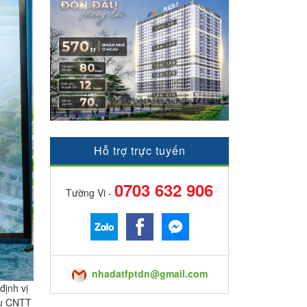
Hỗ trợ trực tuyến
0703 632 906
Tường Vi -
nhadatfptdn@gmail.com
định vị
hu CNTT