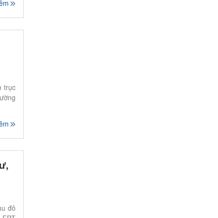
hêm
 trục
đường
hêm
ư,
hu đô
ộ FPT