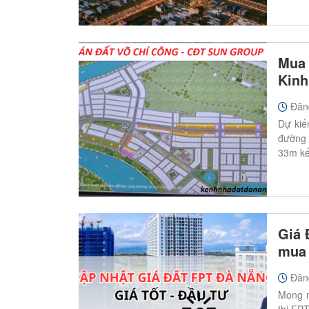
Mua 
Kinh
Đăn
Dự kiế
đường 
33m kế
Giá 
mua 
Đăn
Mong m
thị FP