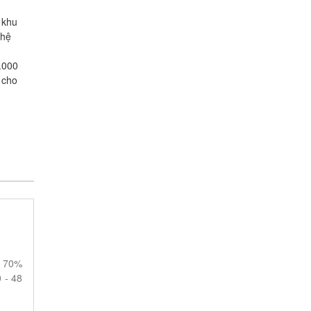
 khu
hệ
.000
 cho
g 70%
0 - 48