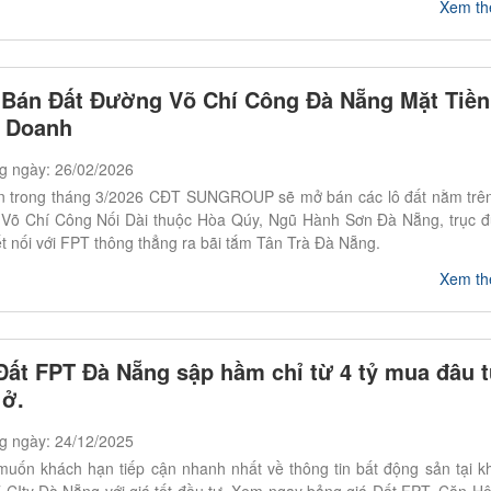
Xem t
Bán Đất Đường Võ Chí Công Đà Nẵng Mặt Tiền
 Doanh
g ngày: 26/02/2026
n trong tháng 3/2026 CĐT SUNGROUP sẽ mở bán các lô đất nằm trên
Võ Chí Công Nối Dài thuộc Hòa Qúy, Ngũ Hành Sơn Đà Nẵng, trục 
t nối với FPT thông thẳng ra bãi tắm Tân Trà Đà Nẵng.
Xem t
Đất FPT Đà Nẵng sập hầm chỉ từ 4 tỷ mua đâu t
ở.
g ngày: 24/12/2025
uốn khách hạn tiếp cận nhanh nhất về thông tin bất động sản tại k
T CIty Đà Nẵng với giá tốt đầu tư. Xem ngay bảng giá Đất FPT, Căn H