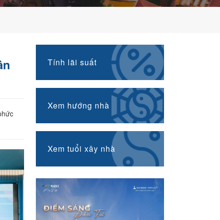
ân
Tính lãi suất
Xem hướng nhà
phức
Xem tuổi xây nhà