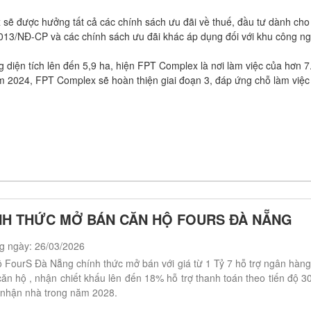
 sẽ được hưởng tất cả các chính sách ưu đãi về thuế, đầu tư dành cho
3/NĐ-CP và các chính sách ưu đãi khác áp dụng đối với khu công ng
 diện tích lên đến 5,9 ha, hiện FPT Complex là nơi làm việc của hơn 7
m 2024, FPT Complex sẽ hoàn thiện giai đoạn 3, đáp ứng chỗ làm việc
NH THỨC MỞ BÁN CĂN HỘ FOURS ĐÀ NẴNG
g ngày: 26/03/2026
 FourS Đà Nẵng chính thức mở bán với giá từ 1 Tỷ 7 hỗ trợ ngân hàn
 căn hộ , nhận chiết khấu lên đến 18% hỗ trợ thanh toán theo tiến độ 3
nhận nhà trong năm 2028.