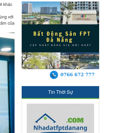
ơi khác
ùng với
 tâm của
Tin Thời Sự