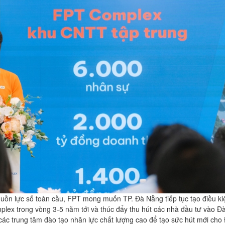
ồn lực số toàn cầu, FPT mong muốn TP. Đà Nẵng tiếp tục tạo điều ki
mplex trong vòng 3-5 năm tới và thúc đẩy thu hút các nhà đầu tư vào 
 các trung tâm đào tạo nhân lực chất lượng cao để tạo sức hút mới cho