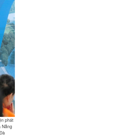
ện phát
Đà Nẵng
 Đà