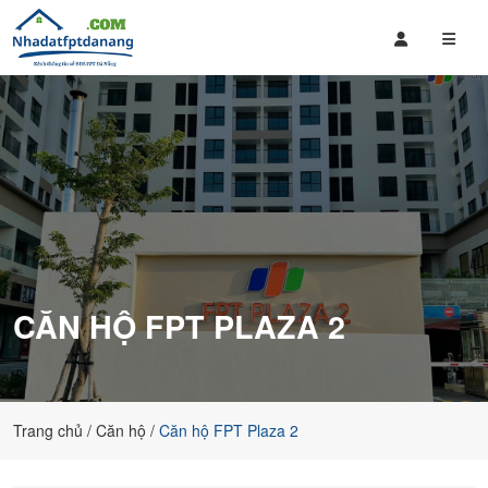
MUA
Mua
BÁN
bán
NHÀ
Đất
ĐẤT
FPT
FPT
Đà
ĐÀ
Nẵng,
NẴNG
căn
hộ
fpt
mới
nhất,
CĂN HỘ FPT PLAZA 2
cập
nhật
giá
bán
thường
Trang chủ
Căn hộ
Căn hộ FPT Plaza 2
xuyên
cho