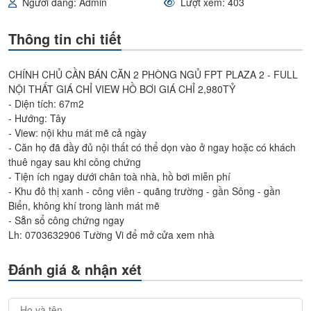
Người đăng: Admin
Lượt xem: 403
Thông tin chi tiết
CHÍNH CHỦ CẦN BÁN CĂN 2 PHÒNG NGỦ FPT PLAZA 2 - FULL
NỘI THẤT GIÁ CHỈ VIEW HỒ BƠI GIÁ CHỈ 2,980TỶ
- Diện tích: 67m2
- Hướng: Tây
- View: nội khu mát mẽ cả ngày
- Căn họ đã đầy đủ nội thất có thể dọn vào ở ngay hoặc có khách
thuê ngay sau khi công chứng
- Tiện ích ngay dưới chân toà nhà, hồ bơi miễn phí
- Khu đô thị xanh - công viên - quãng trường - gần Sông - gần
Biển, không khí trong lành mát mẽ
- Sẵn sổ công chứng ngay
Lh: 0703632906 Tường Vi để mở cửa xem nhà
Đánh giá & nhận xét