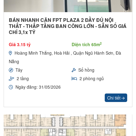
BÁN NHANH CĂN FPT PLAZA 2 ĐẦY ĐỦ NỘI
THẤT - THẤP TẦNG BAN CÔNG LỚN - SẴN SỔ GIÁ
CHỈ 3,1x TỶ
2
Giá 3.15 tỷ
Diện tích 65m
Hoàng Minh Thắng, Hoà Hải , Quận Ngũ Hành Sơn, Đà
Nẵng
Tây
Sổ hồng
2 tầng
2 phòng ngủ
Ngày đăng: 31/05/2026
Chi tiết