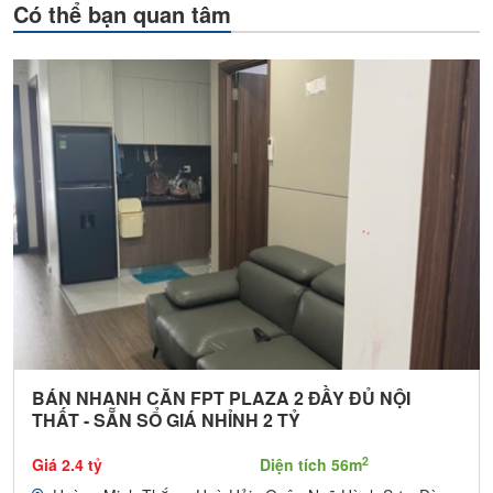
Có thể bạn quan tâm
BÁN NHANH CĂN FPT PLAZA 2 ĐẦY ĐỦ NỘI
THẤT - SẴN SỔ GIÁ NHỈNH 2 TỶ
2
Giá 2.4 tỷ
Diện tích 56m