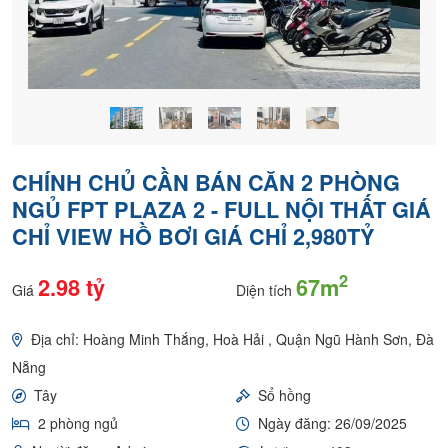
CHÍNH CHỦ CẦN BÁN CĂN 2 PHÒNG
NGỦ FPT PLAZA 2 - FULL NỘI THẤT GIÁ
CHỈ VIEW HỒ BƠI GIÁ CHỈ 2,980TỶ
2
2.98 tỷ
67m
Giá
Diện tích
Địa chỉ: Hoàng Minh Thắng, Hoà Hải , Quận Ngũ Hành Sơn, Đà
Nẵng
Tây
Sổ hồng
2 phòng ngủ
Ngày đăng: 26/09/2025