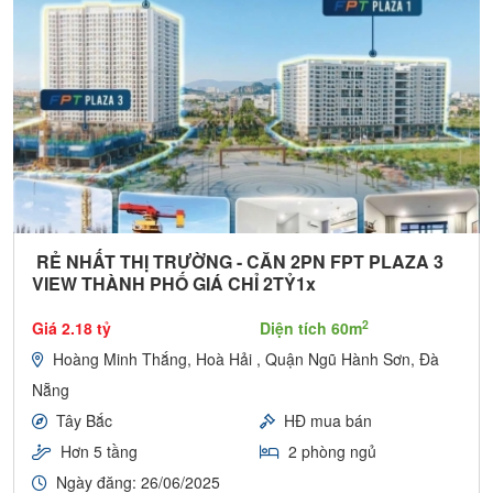
RẺ NHẤT THỊ TRƯỜNG - CĂN 2PN FPT PLAZA 3
VIEW THÀNH PHỐ GIÁ CHỈ 2TỶ1x
2
Giá 2.18 tỷ
Diện tích 60m
Hoàng Minh Thắng, Hoà Hải , Quận Ngũ Hành Sơn, Đà
Nẵng
Tây Bắc
HĐ mua bán
Hơn 5 tầng
2 phòng ngủ
Ngày đăng: 26/06/2025