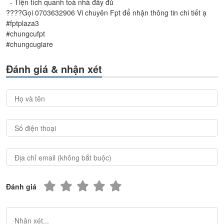
- Tiện tích quanh toà nhà đầy đủ
????Gọi 0703632906 Vi chuyên Fpt để nhận thông tin chi tiết ạ
#fptplaza3
#chungcufpt
#chungcugiare
Đánh giá & nhận xét
Đánh giá