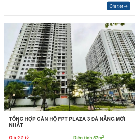
Chi tiết
TỔNG HỢP CĂN HỘ FPT PLAZA 3 ĐÀ NẴNG MỚI
NHẤT
2
Giá 2.2 tỷ
Diện tích 57m