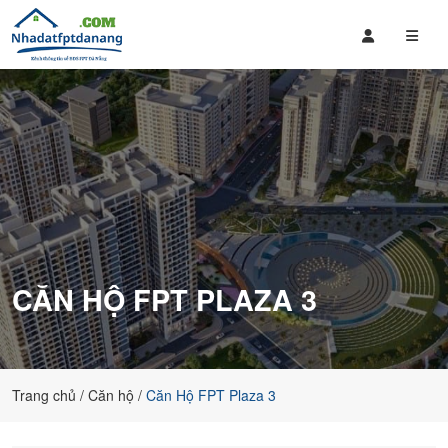
MUA
Mua
BÁN
bán
NHÀ
Đất
ĐẤT
FPT
FPT
Đà
ĐÀ
Nẵng,
NẴNG
căn
hộ
fpt
mới
nhất,
CĂN HỘ FPT PLAZA 3
cập
nhật
giá
bán
thường
Trang chủ
Căn hộ
Căn Hộ FPT Plaza 3
xuyên
cho