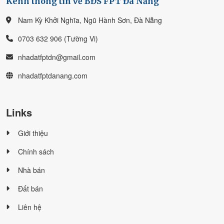
Kênh thông tin về BĐS FPT Đà Nẵng
Nam Kỳ Khởi Nghĩa, Ngũ Hành Sơn, Đà Nẵng
0703 632 906 (Tường Vi)
nhadatfptdn@gmail.com
nhadatfptdanang.com
Links
Giới thiệu
Chính sách
Nhà bán
Đất bán
Liên hệ