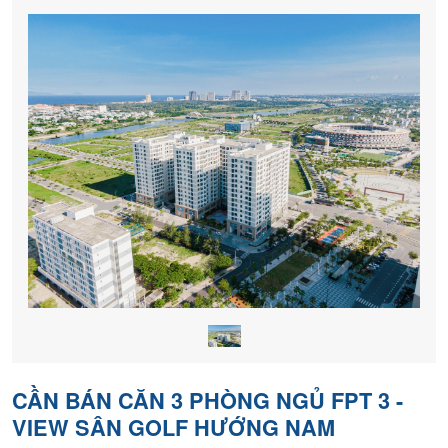
khách
hàng
CẦN BÁN CĂN 3 PHÒNG NGỦ FPT 3 -
VIEW SÂN GOLF HƯỚNG NAM