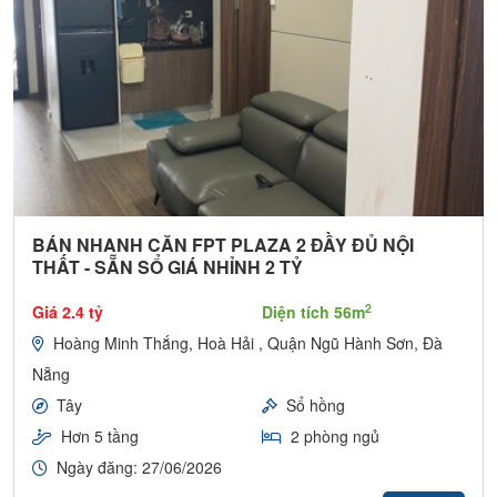
BÁN NHANH CĂN FPT PLAZA 2 ĐẦY ĐỦ NỘI
THẤT - SẴN SỔ GIÁ NHỈNH 2 TỶ
2
Giá 2.4 tỷ
Diện tích 56m
Hoàng Minh Thắng, Hoà Hải , Quận Ngũ Hành Sơn, Đà
Nẵng
Tây
Sổ hồng
Hơn 5 tầng
2 phòng ngủ
Ngày đăng: 27/06/2026