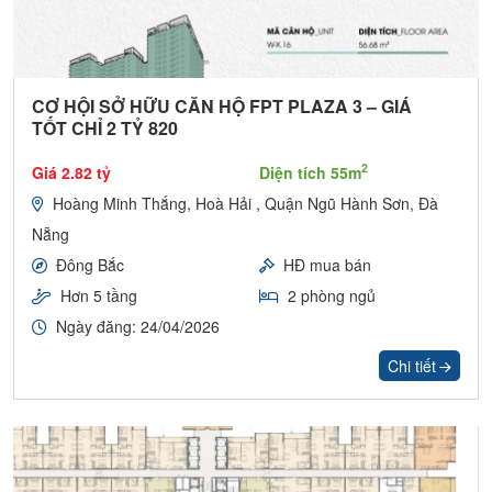
CƠ HỘI SỞ HỮU CĂN HỘ FPT PLAZA 3 – GIÁ
TỐT CHỈ 2 TỶ 820
2
Giá 2.82 tỷ
Diện tích 55m
Hoàng Minh Thắng, Hoà Hải , Quận Ngũ Hành Sơn, Đà
Nẵng
Đông Bắc
HĐ mua bán
Hơn 5 tầng
2 phòng ngủ
Ngày đăng: 24/04/2026
Chi tiết