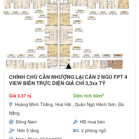
CHÍNH CHỦ CẦN NHƯỢNG LẠI CĂN 2 NGỦ FPT 4
VIEW BIỂN TRỰC DIỆN GIÁ CHỈ 3,3xx TỶ
2
Giá 3.37 tỷ
Diện tích 60m
Hoàng Minh Thắng, Hoà Hải , Quận Ngũ Hành Sơn, Đà
Nẵng
Đông Nam
HĐ mua bán
Hơn 5 tầng
2 phòng ngủ