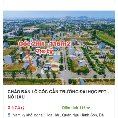
CHÀO BÁN LÔ GÓC GẦN TRƯỜNG ĐẠI HỌC FPT -
NỞ HẬU
2
Giá 7.3 tỷ
Diện tích 116m
Nam kỳ khởi nghãi, Hoà Hải , Quận Ngũ Hành Sơn, Đà