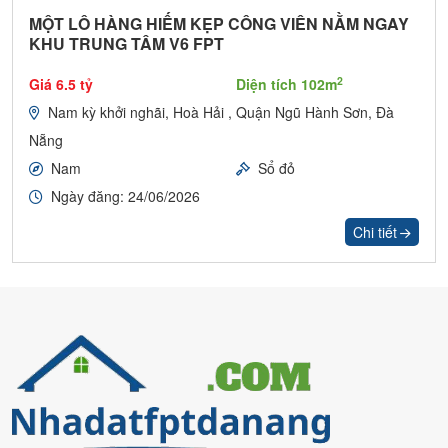
MỘT LÔ HÀNG HIẾM KẸP CÔNG VIÊN NẰM NGAY
KHU TRUNG TÂM V6 FPT
2
Giá 6.5 tỷ
Diện tích 102m
Nam kỳ khởi nghãi, Hoà Hải , Quận Ngũ Hành Sơn, Đà
Nẵng
Nam
Sổ đỏ
Ngày đăng: 24/06/2026
Chi tiết