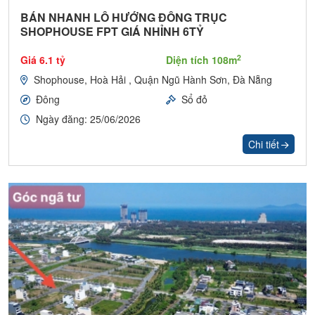
BÁN NHANH LÔ HƯỚNG ĐÔNG TRỤC
SHOPHOUSE FPT GIÁ NHỈNH 6TỶ
2
Giá 6.1 tỷ
Diện tích 108m
Shophouse, Hoà Hải , Quận Ngũ Hành Sơn, Đà Nẵng
Đông
Sổ đỏ
Ngày đăng: 25/06/2026
Chi tiết