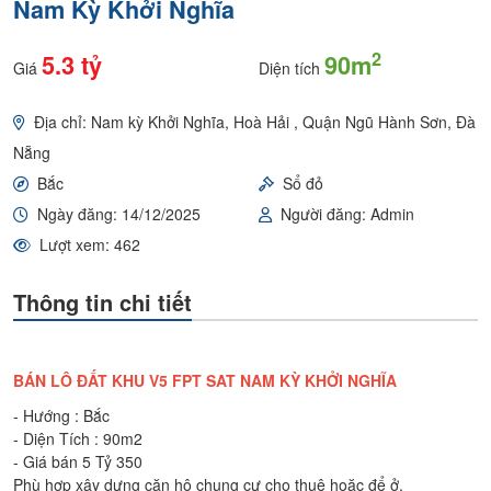
Nam Kỳ Khởi Nghĩa
2
5.3 tỷ
90m
Giá
Diện tích
Địa chỉ: Nam kỳ Khởi Nghĩa, Hoà Hải , Quận Ngũ Hành Sơn, Đà
Nẵng
Bắc
Sổ đỏ
Ngày đăng: 14/12/2025
Người đăng: Admin
Lượt xem: 462
Thông tin chi tiết
BÁN LÔ ĐẤT KHU V5 FPT SAT NAM KỲ KHỞI NGHĨA
- Hướng : Bắc
- Diện Tích : 90m2
- Giá bán 5 Tỷ 350
Phù hợp xây dựng căn hộ chung cư cho thuê hoặc để ở.