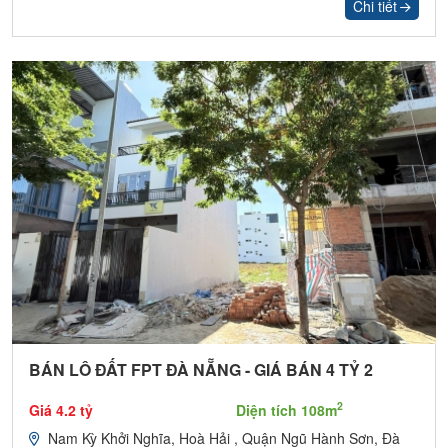
Chi tiết
BÁN LÔ ĐẤT FPT ĐÀ NẴNG - GIÁ BÁN 4 TỶ 2
2
Giá 4.2 tỷ
Diện tích 108m
Nam Kỳ Khởi Nghĩa, Hoà Hải , Quận Ngũ Hành Sơn, Đà