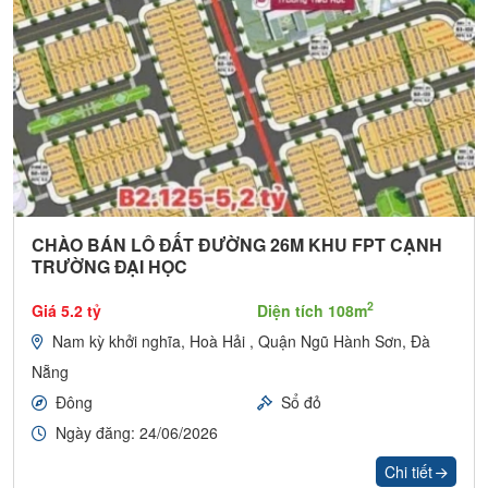
CHÀO BÁN LÔ ĐẤT ĐƯỜNG 26M KHU FPT CẠNH
TRƯỜNG ĐẠI HỌC
2
Giá 5.2 tỷ
Diện tích 108m
Nam kỳ khởi nghĩa, Hoà Hải , Quận Ngũ Hành Sơn, Đà
Nẵng
Đông
Sổ đỏ
Ngày đăng: 24/06/2026
Chi tiết